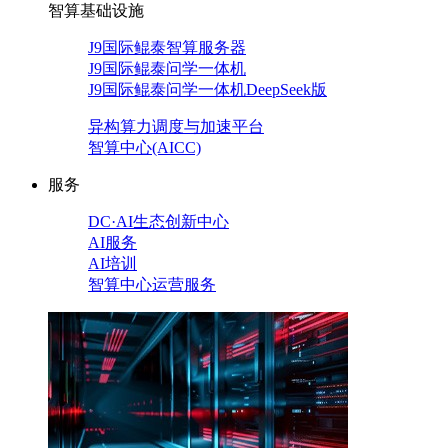
智算基础设施
J9国际鲲泰智算服务器
J9国际鲲泰问学一体机
J9国际鲲泰问学一体机DeepSeek版
异构算力调度与加速平台
智算中心(AICC)
服务
DC·AI生态创新中心
AI服务
AI培训
智算中心运营服务