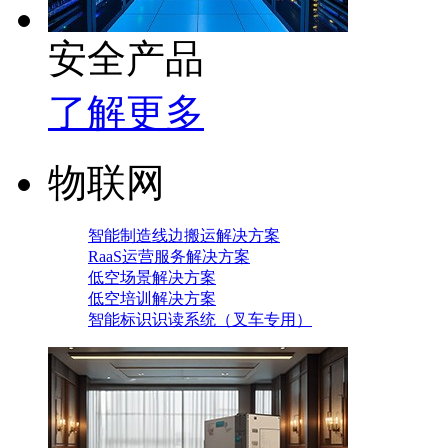
安全产品
了解更多
物联网
智能制造线边搬运解决方案
RaaS运营服务解决方案
低空场景解决方案
低空培训解决方案
智能标识识读系统（叉车专用）