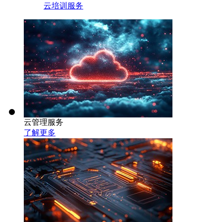
云培训服务
云管理服务
了解更多