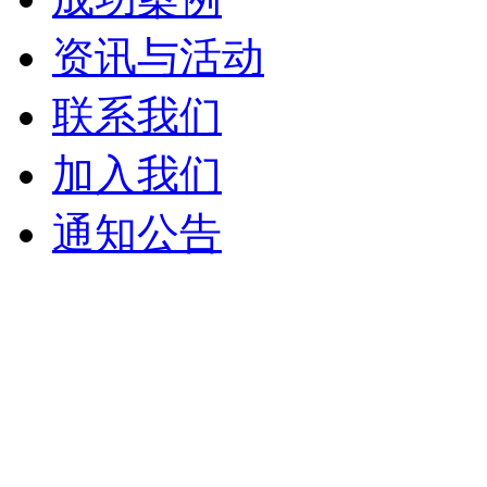
资讯与活动
联系我们
加入我们
通知公告