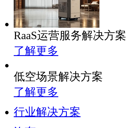
RaaS运营服务解决方案
了解更多
低空场景解决方案
了解更多
行业解决方案